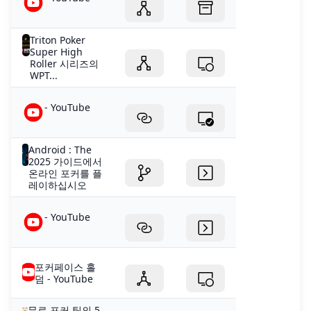
Triton Poker
Super High
Roller 시리즈의
WPT...
- YouTube
Android : The
2025 가이드에서
온라인 포커를 플
레이하십시오
- YouTube
포커페이스 홀
덤 - YouTube
무료 포커 팁의 5