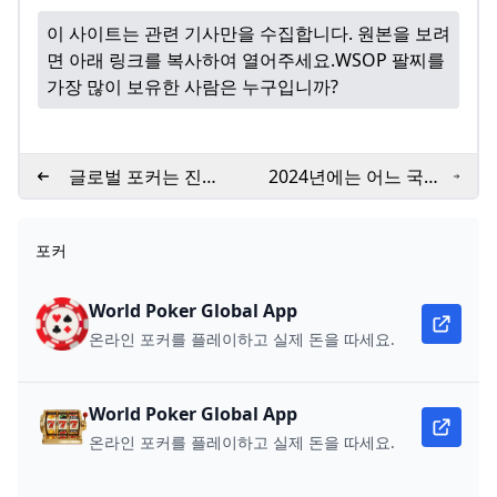
이 사이트는 관련 기사만을 수집합니다. 원본을 보려
면 아래 링크를 복사하여 열어주세요.
WSOP 팔찌를
가장 많이 보유한 사람은 누구입니까?
글로벌 포커는 진짜
2024년에는 어느 국가
돈인가요?
에서 WPTGlobal을 플
레이할 수 있나요?
포커
World Poker Global App
온라인 포커를 플레이하고 실제 돈을 따세요.
World Poker Global App
온라인 포커를 플레이하고 실제 돈을 따세요.