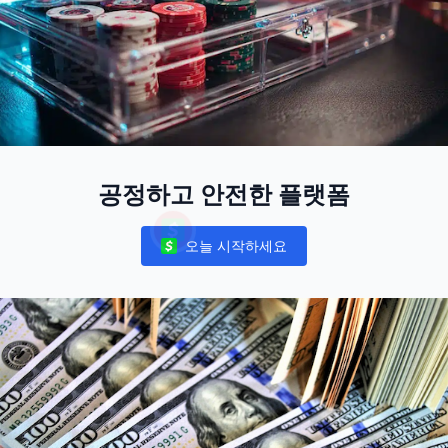
공정하고 안전한 플랫폼
오늘 시작하세요
Notifications