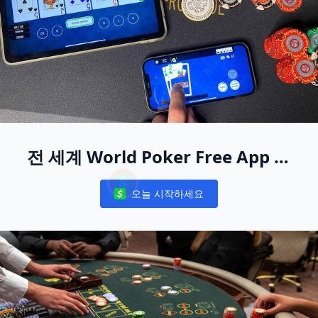
전 세계 World Poker Free App 라
이브 이벤트에 참가할 기회를 잡으세
오늘 시작하세요
요
Notifications