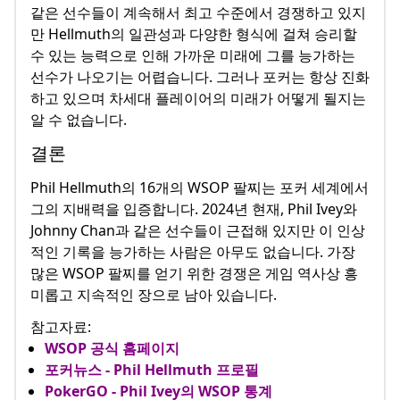
같은 선수들이 계속해서 최고 수준에서 경쟁하고 있지
만 Hellmuth의 일관성과 다양한 형식에 걸쳐 승리할
수 있는 능력으로 인해 가까운 미래에 그를 능가하는
선수가 나오기는 어렵습니다. 그러나 포커는 항상 진화
하고 있으며 차세대 플레이어의 미래가 어떻게 될지는
알 수 없습니다.
결론
Phil Hellmuth의 16개의 WSOP 팔찌는 포커 세계에서
그의 지배력을 입증합니다. 2024년 현재, Phil Ivey와
Johnny Chan과 같은 선수들이 근접해 있지만 이 인상
적인 기록을 능가하는 사람은 아무도 없습니다. 가장
많은 WSOP 팔찌를 얻기 위한 경쟁은 게임 역사상 흥
미롭고 지속적인 장으로 남아 있습니다.
참고자료:
WSOP 공식 홈페이지
포커뉴스 - Phil Hellmuth 프로필
PokerGO - Phil Ivey의 WSOP 통계