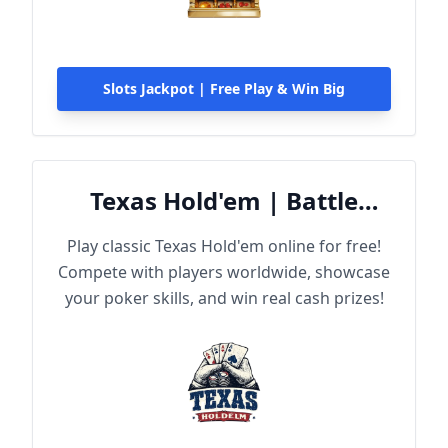
Slots Jackpot | Free Play & Win Big
Texas Hold'em | Battle
Online
Play classic Texas Hold'em online for free!
Compete with players worldwide, showcase
your poker skills, and win real cash prizes!