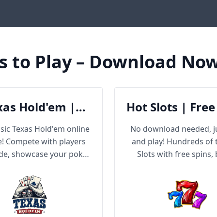
 to Play – Download Now
xas Hold'em |
Hot Slots | Free
attle Online
Online
ssic Texas Hold'em online
No download needed, ju
e! Compete with players
and play! Hundreds of
de, showcase your poker
Slots with free spins,
 and win real cash prizes!
rounds, and non-stop