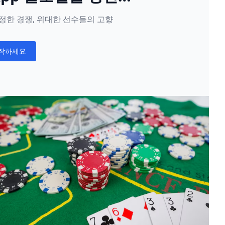
커 홈으로 만드세요
정한 경쟁, 위대한 선수들의 고향
시작하세요
ns