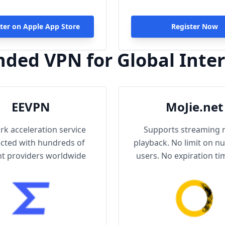
ter on Apple App Store
Register Now
ed VPN for Global Inter
EEVPN
MoJie.net
k acceleration service
Supports streaming 
cted with hundreds of
playback. No limit on n
t providers worldwide
users. No expiration tim
No network speed li