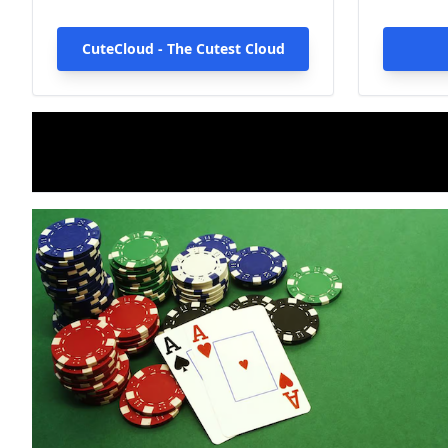
globally, enjoy fast and stable
connections anytime, anywhere.
CuteCloud - The Cutest Cloud