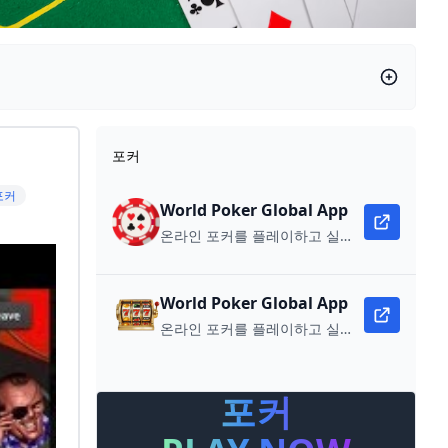
포커
포커
World Poker Global App
온라인 포커를 플레이하고 실제 돈을 따세요.
World Poker Global App
온라인 포커를 플레이하고 실제 돈을 따세요.
대한민국 대표 온라인 포커 게
임사이트 한게임포커에서 다