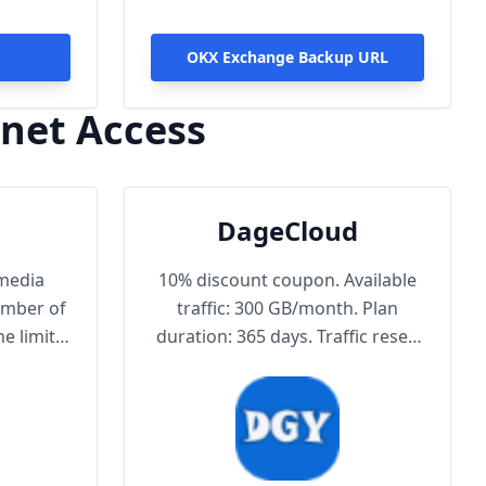
OKX Exchange Backup URL
net Access
DageCloud
media
10% discount coupon. Available
umber of
traffic: 300 GB/month. Plan
e limit.
duration: 365 days. Traffic reset:
mit.
reset on order date or by
purchasing traffic package.
Maximum achievable bandwidth:
1000 Mbps. Node protocol:
Trojan.