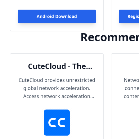
Android Download
Regis
Recommend
CuteCloud - The
Cutest Cloud
CuteCloud provides unrestricted
Networ
global network acceleration.
conne
Access network acceleration
conten
services connected with
hundreds of content providers
worldwide. With up to 2000Mbps
single-line access capacity and
1000+ high-speed servers