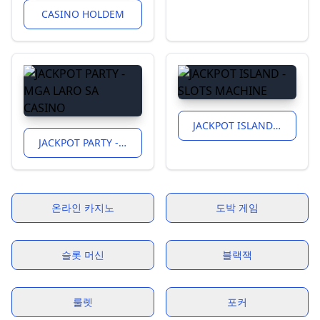
CASINO HOLDEM
JACKPOT ISLAND - SLOTS MACHINE
JACKPOT PARTY - MGA LARO SA CASINO
온라인 카지노
도박 게임
슬롯 머신
블랙잭
룰렛
포커