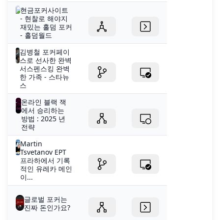
현금포커사이트
- 현찰로 해야지
재밌는 홀덤 포커
- 홀덤월드
김병철 포커페이
스로 선사한 완벽
서스펜스킹 완벽
한 가족 - 스타뉴
스
온라인 블랙 잭
에서 승리하는
방법 : 2025 년
전략
Martin
Tsvetanov EPT
프라하에서 기록
적인 유레카 메인
이...
글로벌 포커는
진짜 돈인가요?