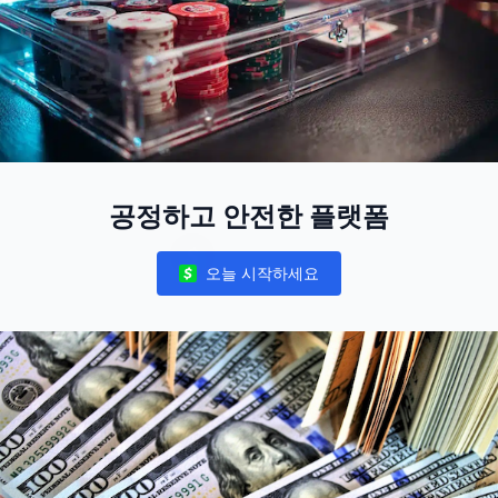
공정하고 안전한 플랫폼
오늘 시작하세요
Notifications