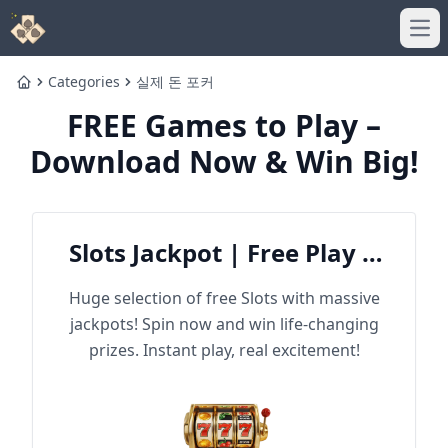
Ope
Categories
실제 돈 포커
Home
FREE Games to Play –
Download Now & Win Big!
Slots Jackpot | Free Play &
Win Big
Huge selection of free Slots with massive
jackpots! Spin now and win life-changing
prizes. Instant play, real excitement!