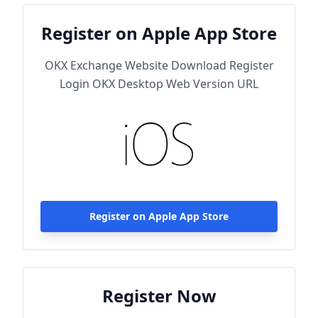
Register on Apple App Store
OKX Exchange Website Download Register
Login OKX Desktop Web Version URL
Register on Apple App Store
Register Now