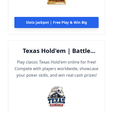
Slots Jackpot | Free Play & Win Big
Texas Hold'em | Battle
Online
Play classic Texas Hold'em online for free!
Compete with players worldwide, showcase
your poker skills, and win real cash prizes!