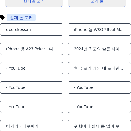
한게임 포커
포커 룰
실제 돈 포커
doordress.in
iPhone 용 WSOP Real Money Poker - Nevada - 다운로드
Notifications
Notifications
iPhone 용 A23 Poker - 다운로드
2024년 최고의 슬롯 사이트 - 보증 슬롯 추천 프라그마틱 슬롯
Notifications
Notifications
- YouTube
현금 포커 게임 대 토너먼트 포커 Poker Gaming
Notifications
Notifications
- YouTube
- YouTube
Notifications
Notifications
- YouTube
- YouTube
Notifications
Notifications
바카라 - 나무위키
위험이나 실제 돈 없이 무료 포커 게임 온라인 플레이 McCasino 777
Notifications
Notifications