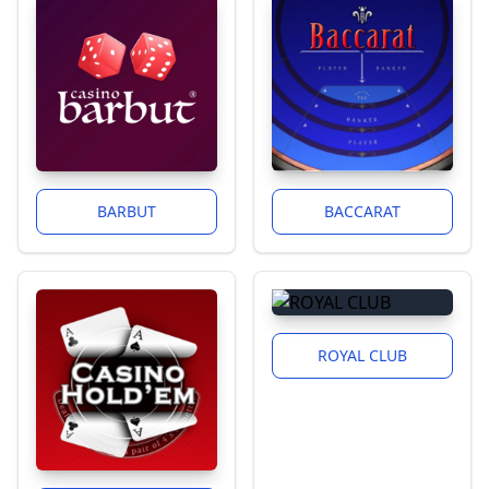
BARBUT
BACCARAT
ROYAL CLUB