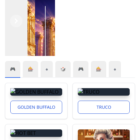
Previous
Next
🎮
🎰
♠️
🎲
🎮
🎰
♠️
GOLDEN BUFFALO
TRUCO