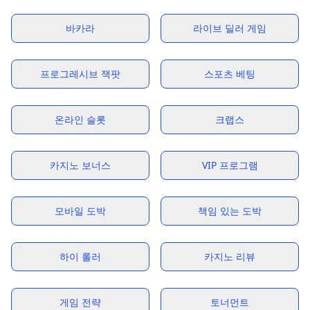
바카라
라이브 딜러 게임
프로그레시브 잭팟
스포츠 베팅
온라인 슬롯
크랩스
카지노 보너스
VIP 프로그램
모바일 도박
책임 있는 도박
하이 롤러
카지노 리뷰
게임 전략
토너먼트