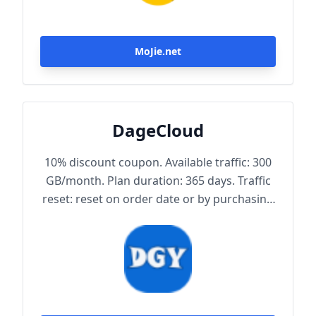
MoJie.net
DageCloud
10% discount coupon. Available traffic: 300
GB/month. Plan duration: 365 days. Traffic
reset: reset on order date or by purchasing
traffic package. Maximum achievable
bandwidth: 1000 Mbps. Node protocol:
Trojan.