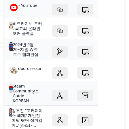
- YouTube
비트카지노 포커
: 최고의 온라인
포커 플랫폼
2024년 9월
20~25일 WPT
호주 챔피언십
doordress.in
Steam
Community ::
Guide ::
KOREAN -...
김우진 “포커페이
스 해제? 개인전
메달 땄단 성취감
에‥”(라스) -...