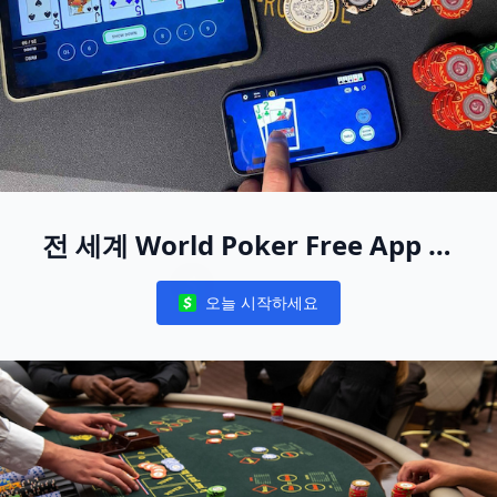
전 세계 World Poker Free App 라
이브 이벤트에 참가할 기회를 잡으세
오늘 시작하세요
요
Notifications