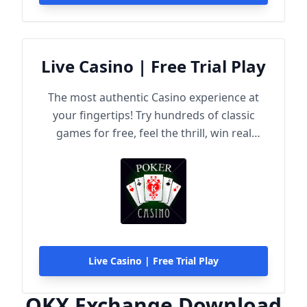
Live Casino | Free Trial Play
The most authentic Casino experience at
your fingertips! Try hundreds of classic
games for free, feel the thrill, win real
rewards!
Live Casino | Free Trial Play
OKX Exchange Download