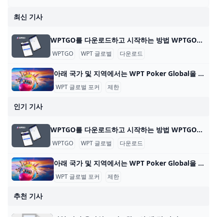
최신 기사
WPTGO를 다운로드하고 시작하는 방법 WPTGO를 다운로드하고 온라인 포커를 시작하는 방법 World Poker Tour와 관련된 온라인 포커 플랫폼인 WPTGO를 시작하는 것은 간단하고 빠릅니다. 다음의 간단한
WPTGO
WPT 글로벌
다운로드
아래 국가 및 지역에서는 WPT Poker Global을 다운로드하고 플레이할 수 없습니다. WPT Global Poker는 100개 이상의 국가에서 플레이어가 접속할 수 있지만 현지 규정에 따른 특정 제한 사항이 있습니다. 아래 국가 및 지역에서 WPT Poker Global을 다운
WPT 글로벌 포커
제한
인기 기사
WPTGO를 다운로드하고 시작하는 방법 WPTGO를 다운로드하고 온라인 포커를 시작하는 방법 World Poker Tour와 관련된 온라인 포커 플랫폼인 WPTGO를 시작하는 것은 간단하고 빠릅니다. 다음의 간단한
WPTGO
WPT 글로벌
다운로드
아래 국가 및 지역에서는 WPT Poker Global을 다운로드하고 플레이할 수 없습니다. WPT Global Poker는 100개 이상의 국가에서 플레이어가 접속할 수 있지만 현지 규정에 따른 특정 제한 사항이 있습니다. 아래 국가 및 지역에서 WPT Poker Global을 다운
WPT 글로벌 포커
제한
추천 기사