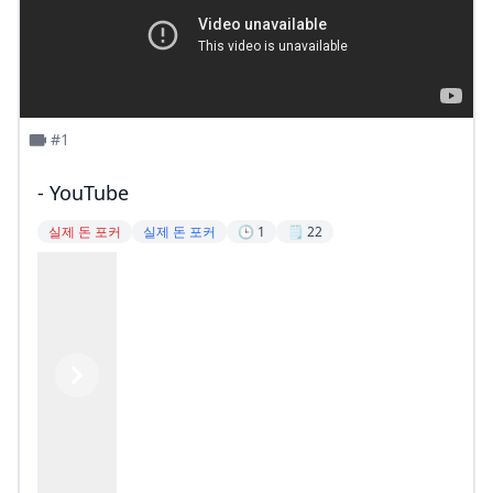
#1
- YouTube
실제 돈 포커
실제 돈 포커
🕒 1
🗒️ 22
Previous
Next