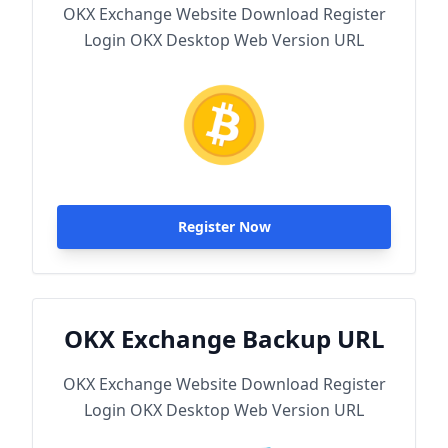
OKX Exchange Website Download Register
Login OKX Desktop Web Version URL
Register Now
OKX Exchange Backup URL
OKX Exchange Website Download Register
Login OKX Desktop Web Version URL