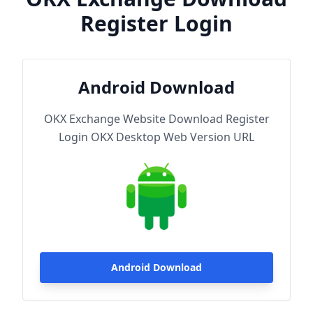
Register Login
Android Download
OKX Exchange Website Download Register
Login OKX Desktop Web Version URL
Android Download