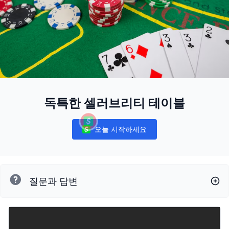
독특한 셀러브리티 테이블
오늘 시작하세요
Notifications
질문과 답변