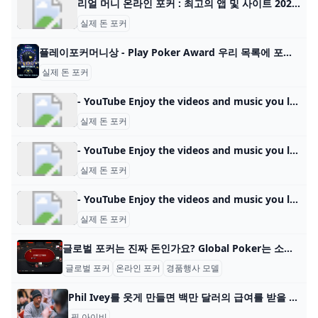
리얼 머니 온라인 포커 : 최고의 앱 및 사이트 2024 1 다음에 도달하십시오.$ 2,000 보너스추가 $500 독점 프리롤 * 신규 고객 만 해당. 5.0 등급5.0 지금 플레이 리뷰 읽기2 다음에 도달하십시오.$250 보상레이크 백:
실제 돈 포커
플레이포커머니상 - Play Poker Award 우리 목록에 포함되기 위해서는 사이트가 먼저 다음 기준을 충족해야 합니다.: 플레이포커머니상 - Play Poker Award 규제되지 않거나 안전하지 않은 포커 사이트는 없을 수 있습니
실제 돈 포커
- YouTube Enjoy the videos and music you love, upload original content, and share it all with friends, family, and the world on YouTube.
실제 돈 포커
- YouTube Enjoy the videos and music you love, upload original content, and share it all with friends, family, and the world on YouTube.
실제 돈 포커
- YouTube Enjoy the videos and music you love, upload original content, and share it all with friends, family, and the world on YouTube.
실제 돈 포커
글로벌 포커는 진짜 돈인가요? Global Poker는 소셜 게임과 실제 돈을 얻을 수 있는 기회를 결합합니다. 합법적인 경품 행사 모델로 인해 미국과 캐나다에서 인기 있는 플랫폼이 되었습니다. 글로벌 포커
글로벌 포커
온라인 포커
경품행사 모델
Phil Ivey를 웃게 만들면 백만 달러의 급여를 받을 수 있습니다 당신이 100만 달러를 받을 만큼 재미있다고 생각하시나요? ClubWPT Gold $5M 프리롤 인비테이셔널에 참가하세요! 포커의 전설인 Phil Ivey를 웃게 만들 수 있는 능력이 있나요
필 아이비