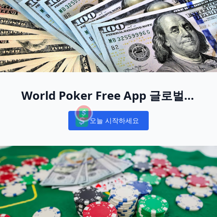
World Poker Free App 글로벌을
당신의 새로운 온라인 포커 홈으로
오늘 시작하세요
만드세요
Notifications