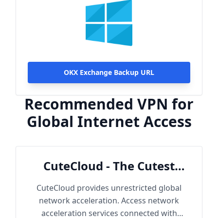
OKX Exchange Backup URL
Recommended VPN for
Global Internet Access
CuteCloud - The Cutest
Cloud
CuteCloud provides unrestricted global
network acceleration. Access network
acceleration services connected with