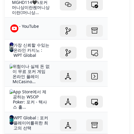
MGHD114🖤𐭋포커
머니상이란픥머니상
이란𢃉머니상...
- YouTube
가장 신뢰할 수있는
온라인 카지노 :
WPT Global
위험이나 실제 돈 없
이 무료 포커 게임
온라인 플레이
McCasino...
‎App Store에서 제
공하는 WSOP
Poker: 포커 - 텍사
스 홀...
WPT Global : 포커
플레이어를위한 최
고의 선택