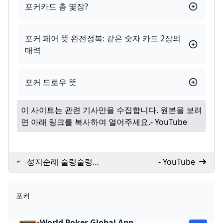
포커카드 총 몇장?
포커 페어 뜻 완전정복: 같은 숫자 카드 2장의
매력
포커 드로우 뜻
이 사이트는 관련 기사만을 수집합니다. 원본을 보려
면 아래 링크를 복사하여 열어주세요.
- YouTube
성지순례 술렁술렁한
- YouTube
도박묵시록 카이지 특
별전
포커
World Poker Global App