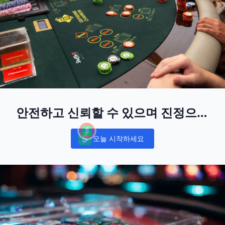
안전하고 신뢰할 수 있으며 진정으로
재미있는 경험
오늘 시작하세요
Notifications