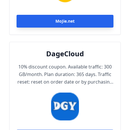
MoJie.net
DageCloud
10% discount coupon. Available traffic: 300
GB/month. Plan duration: 365 days. Traffic
reset: reset on order date or by purchasing
traffic package. Maximum achievable
bandwidth: 1000 Mbps. Node protocol:
Trojan.