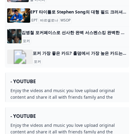
EPT 타이틀로 Stephen Song의 대형 필드 크러셔로서의 명성이 확고해졌습니다. 스티븐 송은 얼굴에 쓴웃음을 지으며 난간으로 물러났습니다. 그는 2024년 EPT 바르셀로나 타이틀을 향해 헤즈업을 펼쳤고, 존경받는 영국 토너먼트 프로인 Andrew Hul
EPT
바르셀로나
WSOP
김병철 포커페이스로 선사한 완벽 서스펜스킹 완벽한 가족 - 스타뉴스 배우 김병철이 ‘완벽한’ 명품 연기로 독보적인 존재감을 발산하고 있다.지난 28, 29일 방송된 KBS 2TV 수목드라마 ‘완벽한 가
포커
포커 가장 좋은 카드? 홀덤에서 가장 높은 카드는 무엇인가요? 카드는 A, K, Q, J, 10, 9, 8, 7, 6, 5, 4, 3, 2 로 높은 순서에서 낮은 순서로 순위가 매겨집니다.
포커
- YOUTUBE
Enjoy the videos and music you love upload original
content and share it all with friends family and the
world on YouTube.
- YOUTUBE
Enjoy the videos and music you love upload original
content and share it all with friends family and the