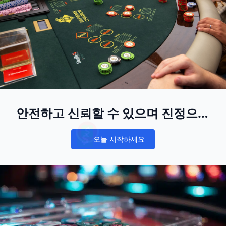
안전하고 신뢰할 수 있으며 진정으로
재미있는 경험
오늘 시작하세요
Notifications