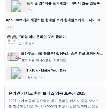
포커 몇 명? 다른 포커게임이 비해서 많은 인원수가 동시에 즐길 수 있는 것이 특징이다. 52장의 카드로 이론상 23명이 동시에 게임을 하는 것이 가능하다. 보통 온라인에서는 링게
포커
‎App Store에서 제공하는 한게임 포커 한게임포커가 드디어 iOS로 전격 출시! 클래스가 다른 포커 게임을 모바일로 즐겨라! 카지노 대표게임들을 고퀄리티 실시간 멀티로 즐기세요! 홀덤을 비롯한 실감나
포커
『리얼 머니 온라인 포커 플레이』
실제 돈 포커
풀하우스 나올 확률은? 0.14%의 숨은 진실 포커에서 풀하우스가 나올 확률은 꽤 낮은 편이다. 52장의 일반 카드 덱에서 5장을 뽑는 경우, 전체 가능한 패 조합은 약 2,598,960가지다. 그중 풀하우스(
포커 확률
텍사스 홀덤
카드 게임
TikTok - Make Your Day
실제 돈 포커
온라인 카지노 환영 보너스 없음 보증금 2025
2025 년에 예금이 필요없는 최고 온라인 카지노 환영 보너스
를 발견하십시오. WPT Global의 최신 제안을 탐색하고 오늘