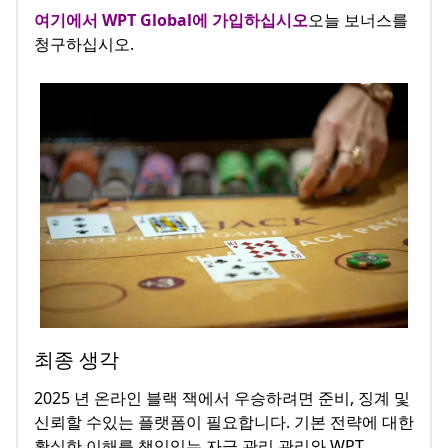
여기에서 WPT Global에 가입하십시오
오늘 보너스를
청구하십시오.
최종 생각
2025 년 온라인 블랙 잭에서 우승하려면 준비, 징계 및
신뢰할 수있는 플랫폼이 필요합니다. 기본 전략에 대한
확실한 이해를 책임있는 자금 관리 관리와 WPT