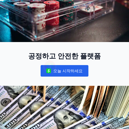
공정하고 안전한 플랫폼
오늘 시작하세요
Notifications