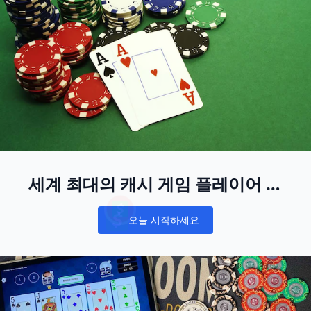
세계 최대의 캐시 게임 플레이어 레
크리에이션 풀에 참여하세요
오늘 시작하세요
Notifications