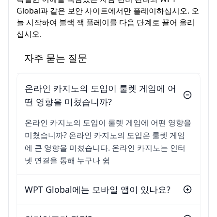
Global과 같은 보안 사이트에서만 플레이하십시오. 오
늘 시작하여 블랙 잭 플레이를 다음 단계로 끌어 올리
십시오.
자주 묻는 질문
온라인 카지노의 도입이 룰렛 게임에 어
떤 영향을 미쳤습니까?
온라인 카지노의 도입이 룰렛 게임에 어떤 영향을
미쳤습니까? 온라인 카지노의 도입은 룰렛 게임
에 큰 영향을 미쳤습니다. 온라인 카지노는 인터
넷 연결을 통해 누구나 쉽
WPT Global에는 모바일 앱이 있나요?