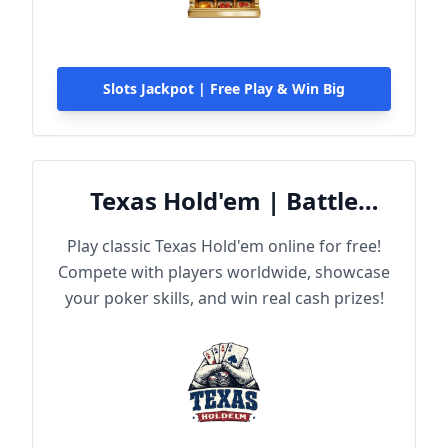
Slots Jackpot | Free Play & Win Big
Texas Hold'em | Battle
Online
Play classic Texas Hold'em online for free!
Compete with players worldwide, showcase
your poker skills, and win real cash prizes!