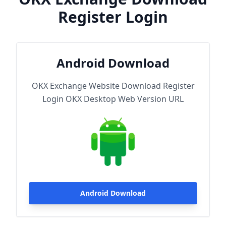
Register Login
Android Download
OKX Exchange Website Download Register
Login OKX Desktop Web Version URL
Android Download