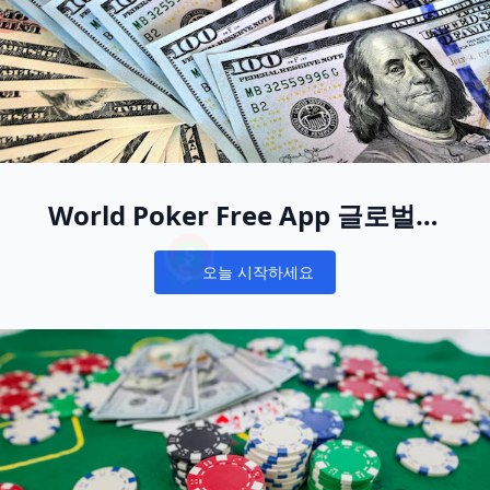
World Poker Free App 글로벌을
당신의 새로운 온라인 포커 홈으로
오늘 시작하세요
만드세요
Notifications