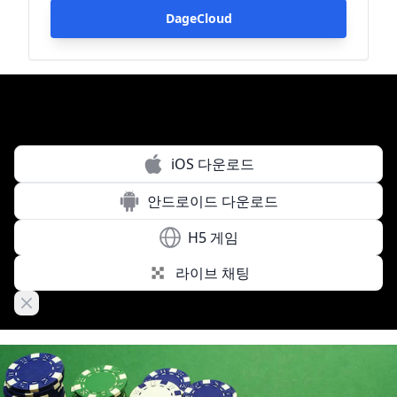
DageCloud
iOS 다운로드
안드로이드 다운로드
H5 게임
라이브 채팅
Close banner