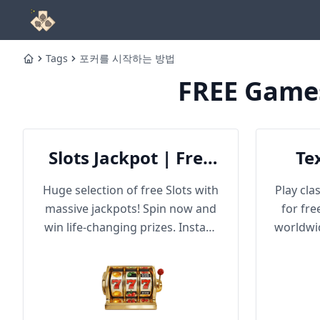
Tags
포커를 시작하는 방법
Home
FREE Games
Slots Jackpot | Free
Te
Play & Win Big
B
Huge selection of free Slots with
Play cla
massive jackpots! Spin now and
for fre
win life-changing prizes. Instant
worldwi
play, real excitement!
skills,