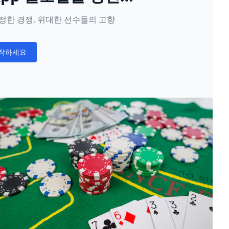
커 홈으로 만드세요
정한 경쟁, 위대한 선수들의 고향
시작하세요
ns