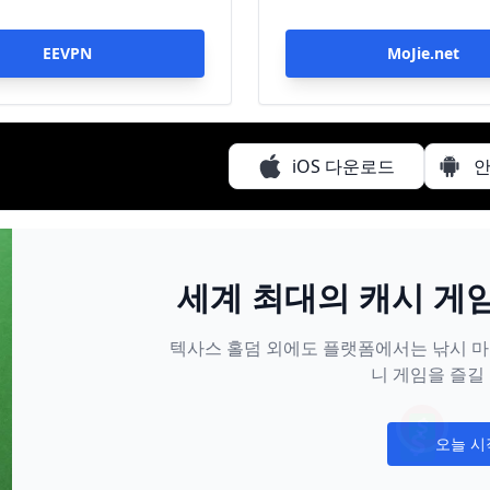
EEVPN
MoJie.net
iOS 다운로드
안
세계 최대의 캐시 게
이션 풀에
텍사스 홀덤 외에도 플랫폼에서는 낚시 마스
니 게임을 즐길
오늘 
Notificatio