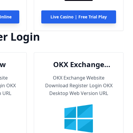
Online
Live Casino | Free Trial Play
r Login
ow
OKX Exchange
Backup URL
ite
OKX Exchange Website
gin OKX
Download Register Login OKX
n URL
Desktop Web Version URL