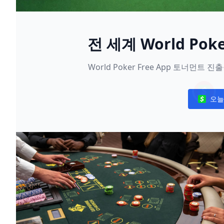
전 세계 World Pok
벤트에 참가할
World Poker Free App 토너먼
오늘
Notifica