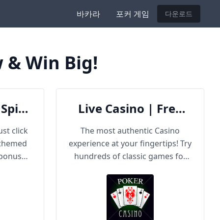
바카라
포커 게임
다운로드
 & Win Big!
 Spins
Live Casino | Free
Trial Play
st click
The most authentic Casino
 themed
experience at your fingertips! Try
 bonus
hundreds of classic games for
 fun!
free, feel the thrill, win real
rewards!