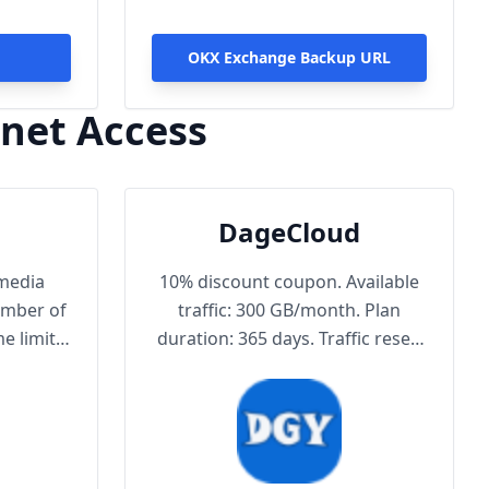
OKX Exchange Backup URL
net Access
DageCloud
media
10% discount coupon. Available
umber of
traffic: 300 GB/month. Plan
e limit.
duration: 365 days. Traffic reset:
mit.
reset on order date or by
purchasing traffic package.
Maximum achievable bandwidth:
1000 Mbps. Node protocol:
Trojan.