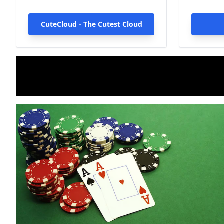
globally, enjoy fast and stable
connections anytime, anywhere.
CuteCloud - The Cutest Cloud