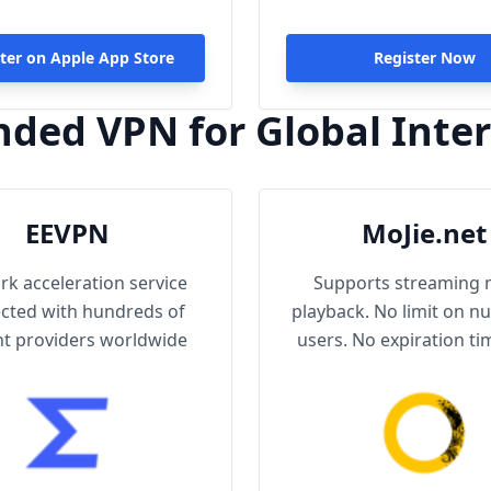
ter on Apple App Store
Register Now
ed VPN for Global Inter
EEVPN
MoJie.net
k acceleration service
Supports streaming 
cted with hundreds of
playback. No limit on n
t providers worldwide
users. No expiration tim
No network speed li