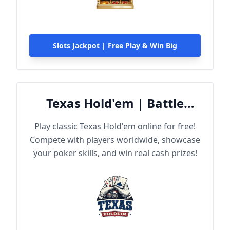
Slots Jackpot | Free Play & Win Big
Texas Hold'em | Battle
Online
Play classic Texas Hold'em online for free!
Compete with players worldwide, showcase
your poker skills, and win real cash prizes!