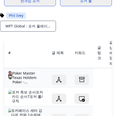
한게임 포커
포커 룰
Phil Ivey
WPT Global : 포커 플레이어를위한 최고의 선택
Notifications
글
글
상
#
글 제목
키워드
링
세
크
정
보
Poker Master
Texas Holdem
Poker -...
포커 족보 순서포커
카드 순서7포커 룰/
규칙
포커페이스 세터 김
다은 전체 1순위에