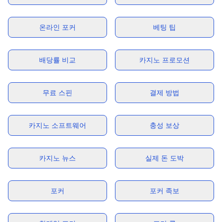
온라인 포커
베팅 팁
배당률 비교
카지노 프로모션
무료 스핀
결제 방법
카지노 소프트웨어
충성 보상
카지노 뉴스
실제 돈 도박
포커
포커 족보