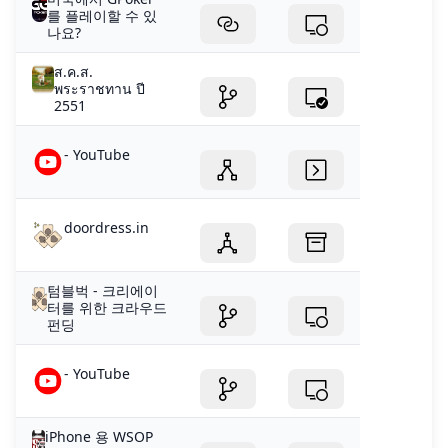
를 플레이할 수 있
나요?
ส.ค.ส.
พระราชทาน ปี
2551
- YouTube
doordress.in
텀블벅 - 크리에이
터를 위한 크라우드
펀딩
- YouTube
iPhone 용 WSOP