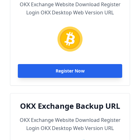
OKX Exchange Website Download Register
Login OKX Desktop Web Version URL
Register Now
OKX Exchange Backup URL
OKX Exchange Website Download Register
Login OKX Desktop Web Version URL