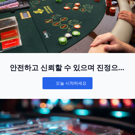
안전하고 신뢰할 수 있으며 진정으로
재미있는 경험
오늘 시작하세요
Notifications