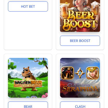
HOT BET
BEER BOOST
BEAR
CLASH