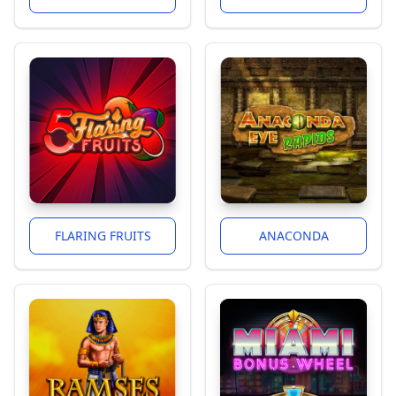
FLARING FRUITS
ANACONDA