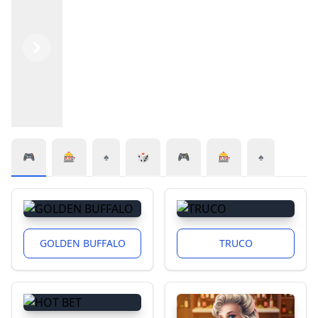
Previous
Next
🎮
🎰
♠️
🎲
🎮
🎰
♠️
GOLDEN BUFFALO
TRUCO