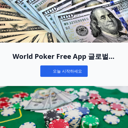
World Poker Free App 글로벌을
당신의 새로운 온라인 포커 홈으로
오늘 시작하세요
만드세요
Notifications