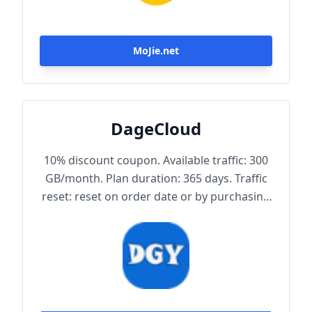
MoJie.net
DageCloud
10% discount coupon. Available traffic: 300
GB/month. Plan duration: 365 days. Traffic
reset: reset on order date or by purchasing
traffic package. Maximum achievable
bandwidth: 1000 Mbps. Node protocol:
Trojan.