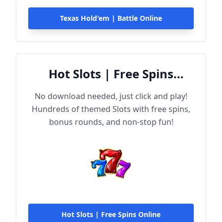
Texas Hold'em | Battle Online
Hot Slots | Free Spins
Online
No download needed, just click and play!
Hundreds of themed Slots with free spins,
bonus rounds, and non-stop fun!
Hot Slots | Free Spins Online