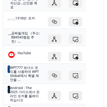
자신감…신인왕 목
표
1318번: 포커
공짜릴게임 （주소:
BB4545쩜컴 추
천）...
- YouTube
WPT777 보너스 코
드를 사용하여 WPT
Global에서 특별 제
안을 ...
Android : The
2025 가이드에서 온
라인 포커를 플레이
하십시오