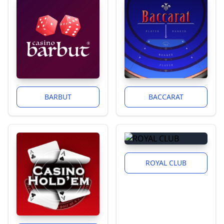
BARBUT
BACCARAT
ROYAL CLUB