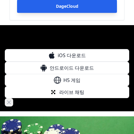
DageCloud
iOS 다운로드
안드로이드 다운로드
H5 게임
라이브 채팅
Close banner