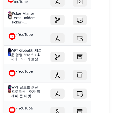
YouTube
Poker Master
Texas Holdem
Poker -...
- YouTube
WPT Global의 새로
운 환영 보너스 : 최
대 $ 3580의 보상
- YouTube
WPT 글로벌 최신
프로모션 : 추가 플
레이 돈 티켓
- YouTube