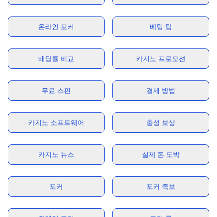
온라인 포커
베팅 팁
배당률 비교
카지노 프로모션
무료 스핀
결제 방법
카지노 소프트웨어
충성 보상
카지노 뉴스
실제 돈 도박
포커
포커 족보