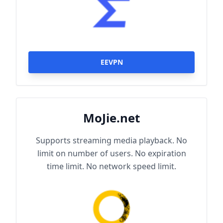
EEVPN
MoJie.net
Supports streaming media playback. No
limit on number of users. No expiration
time limit. No network speed limit.