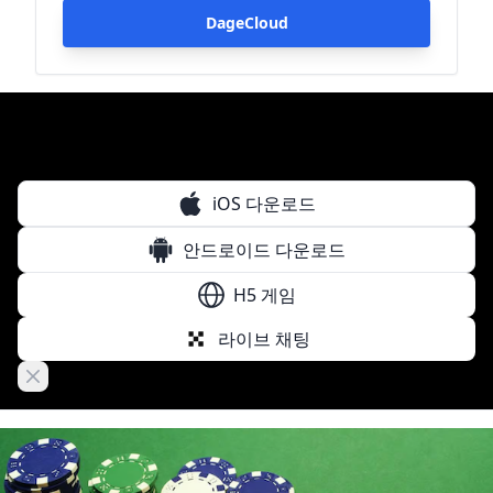
DageCloud
iOS 다운로드
안드로이드 다운로드
H5 게임
라이브 채팅
Close banner