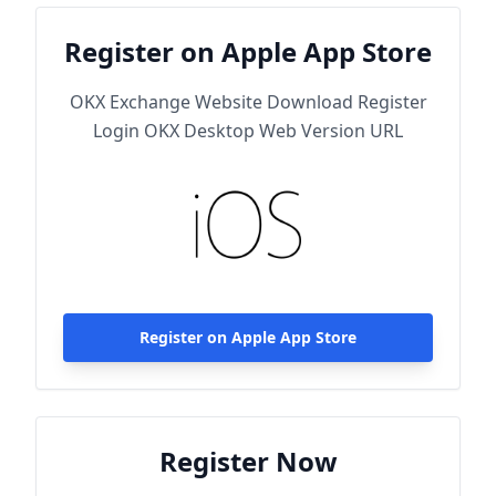
Register on Apple App Store
OKX Exchange Website Download Register
Login OKX Desktop Web Version URL
Register on Apple App Store
Register Now