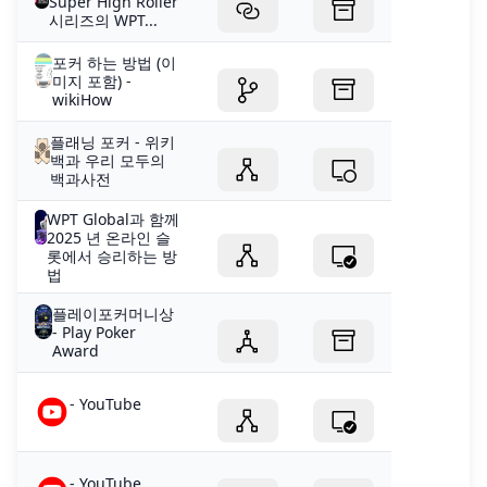
Super High Roller
시리즈의 WPT...
포커 하는 방법 (이
미지 포함) -
wikiHow
플래닝 포커 - 위키
백과 우리 모두의
백과사전
WPT Global과 함께
2025 년 온라인 슬
롯에서 승리하는 방
법
플레이포커머니상
- Play Poker
Award
- YouTube
- YouTube