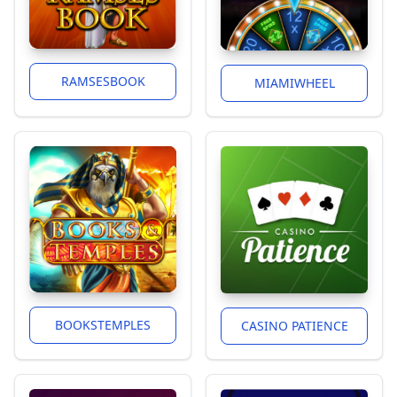
RAMSESBOOK
MIAMIWHEEL
BOOKSTEMPLES
CASINO PATIENCE