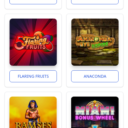
FLARING FRUITS
ANACONDA