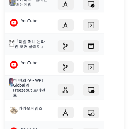
버는게임
- YouTube
『리얼 머니 온라
인 포커 플레이』
- YouTube
한 번의 샷 - WPT
Global의
Freezeout 토너먼
트
카카오게임즈