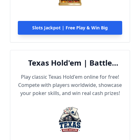
Slots Jackpot | Free Play & Win Big
Texas Hold'em | Battle
Online
Play classic Texas Hold'em online for free!
Compete with players worldwide, showcase
your poker skills, and win real cash prizes!