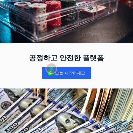
공정하고 안전한 플랫폼
오늘 시작하세요
Notifications