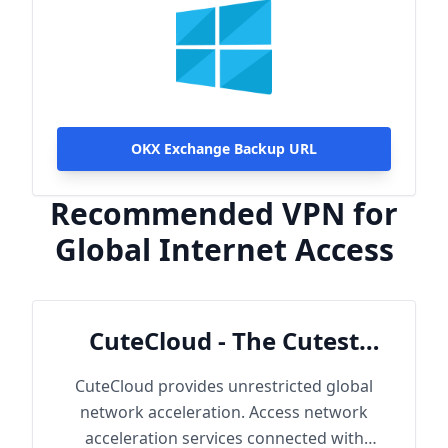
OKX Exchange Backup URL
Recommended VPN for
Global Internet Access
CuteCloud - The Cutest
Cloud
CuteCloud provides unrestricted global
network acceleration. Access network
acceleration services connected with