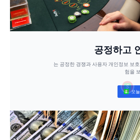
공정하고 
는 공정한 경쟁과 사용자 개인정보 보호
험을 
오늘
Notifica