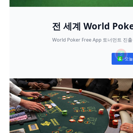
전 세계 World Pok
벤트에 참가할
World Poker Free App 토너먼
오늘
Notifica