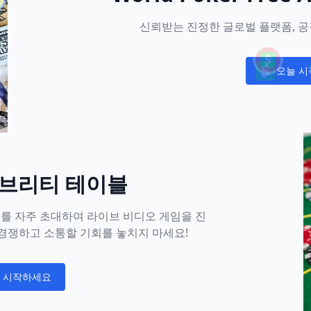
새로운 온라인 포
신뢰받는 진정한 글로벌 플랫폼, 공
오늘 
Notificatio
브리티 테이블
를 자주 초대하여 라이브 비디오 게임을 진
경쟁하고 소통할 기회를 놓치지 마세요!
 시작하세요
tions