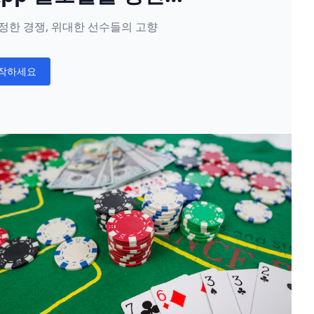
커 홈으로 만드세요
정한 경쟁, 위대한 선수들의 고향
시작하세요
ns