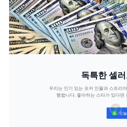
독특한 셀러
우리는 인기 있는 포커 인물과 스트리머
행합니다. 좋아하는 스타가 있다면 
오늘
Notifica