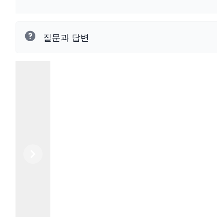
질문과 답변
Previous
Next