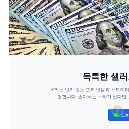
독특한 셀러
우리는 인기 있는 포커 인물과 스트리머
행합니다. 좋아하는 스타가 있다면 
오늘
Notifica