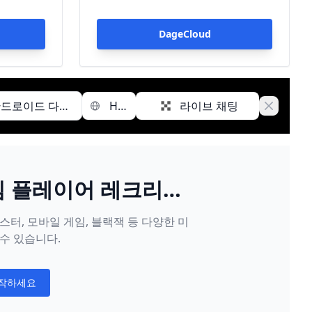
DageCloud
드로이드 다운
H5
라이브 채팅
Close ba
로드
게
임
임 플레이어 레크리에
 참여하세요
터, 모바일 게임, 블랙잭 등 다양한 미
 수 있습니다.
시작하세요
ns