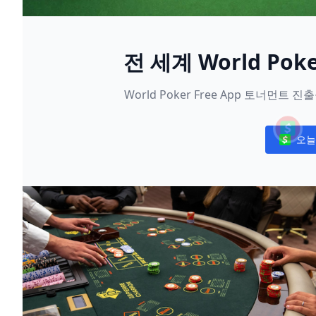
전 세계 World Pok
벤트에 참가할
World Poker Free App 토너먼
오늘
Notifica