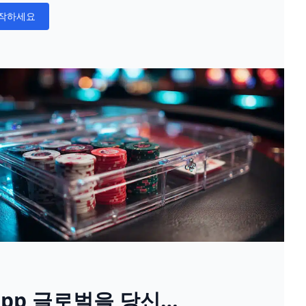
시작하세요
ns
e App 글로벌을 당신의