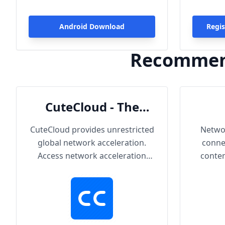
Android Download
Regis
Recommend
CuteCloud - The
Cutest Cloud
CuteCloud provides unrestricted
Networ
global network acceleration.
conne
Access network acceleration
conten
services connected with
hundreds of content providers
worldwide. With up to 2000Mbps
single-line access capacity and
1000+ high-speed servers