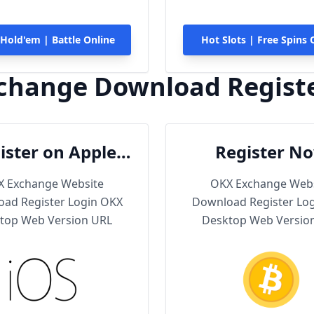
 Hold'em | Battle Online
Hot Slots | Free Spins 
change Download Registe
ister on Apple
Register N
App Store
X Exchange Website
OKX Exchange Webs
ad Register Login OKX
Download Register Lo
top Web Version URL
Desktop Web Versio