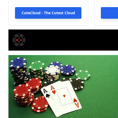
globally, enjoy fast and stable
connections anytime, anywhere.
CuteCloud - The Cutest Cloud