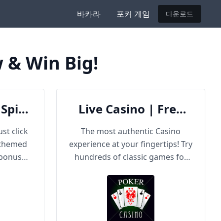
바카라
포커 게임
다운로드
 & Win Big!
 Spins
Live Casino | Free
Trial Play
st click
The most authentic Casino
 themed
experience at your fingertips! Try
 bonus
hundreds of classic games for
 fun!
free, feel the thrill, win real
rewards!