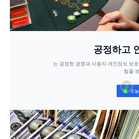
공정하고 
는 공정한 경쟁과 사용자 개인정보 보호
험을 
오늘
Notifica