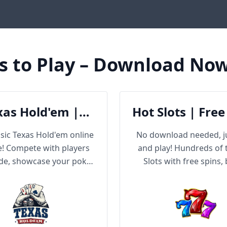
 to Play – Download Now
xas Hold'em |
Hot Slots | Free
attle Online
Online
ssic Texas Hold'em online
No download needed, ju
e! Compete with players
and play! Hundreds of
de, showcase your poker
Slots with free spins,
 and win real cash prizes!
rounds, and non-stop