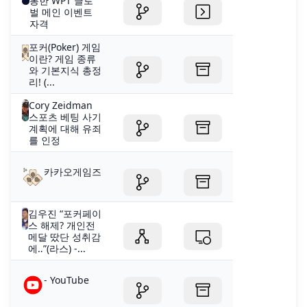
통한 WPT 글로
벌 메인 이벤트
자격
포커(Poker) 게임
이란? 게임 종류
와 기본지식 총정
리! (...
Cory Zeidman
스포츠 베팅 사기
계획에 대해 유죄
를 인정
카카오게임즈
김우진 “포커페이
스 해제? 개인전
메달 땄단 성취감
에‥”(라스) -...
- YouTube