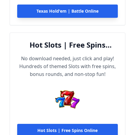
Texas Hold'em | Battle Online
Hot Slots | Free Spins
Online
No download needed, just click and play!
Hundreds of themed Slots with free spins,
bonus rounds, and non-stop fun!
Hot Slots | Free Spins Online