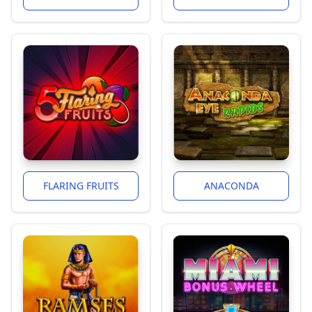
FLARING FRUITS
ANACONDA