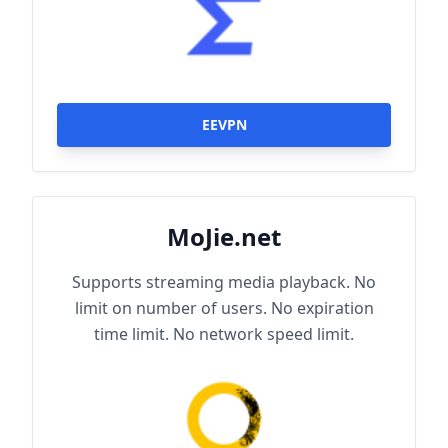
EEVPN
MoJie.net
Supports streaming media playback. No
limit on number of users. No expiration
time limit. No network speed limit.