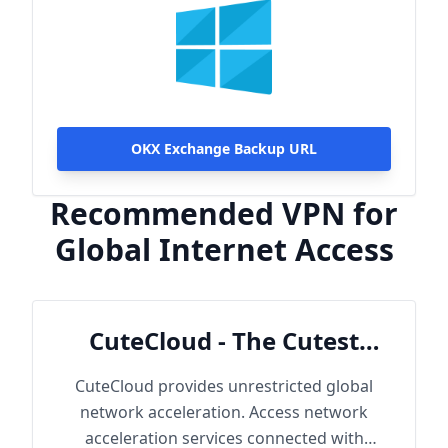
OKX Exchange Backup URL
Recommended VPN for
Global Internet Access
CuteCloud - The Cutest
Cloud
CuteCloud provides unrestricted global
network acceleration. Access network
acceleration services connected with