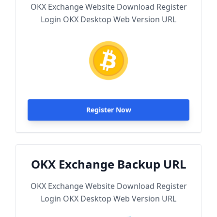
OKX Exchange Website Download Register
Login OKX Desktop Web Version URL
Register Now
OKX Exchange Backup URL
OKX Exchange Website Download Register
Login OKX Desktop Web Version URL