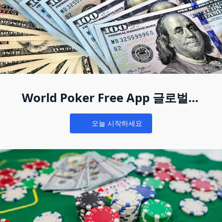
World Poker Free App 글로벌을
당신의 새로운 온라인 포커 홈으로
오늘 시작하세요
만드세요
Notifications