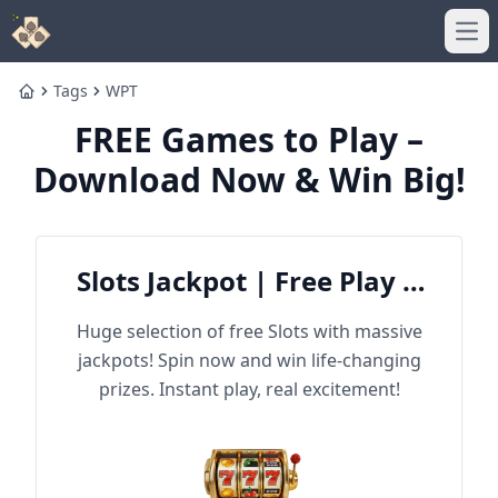
Ope
Tags
WPT
Home
FREE Games to Play –
Download Now & Win Big!
Slots Jackpot | Free Play &
Win Big
Huge selection of free Slots with massive
jackpots! Spin now and win life-changing
prizes. Instant play, real excitement!