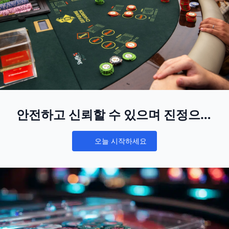
안전하고 신뢰할 수 있으며 진정으로
재미있는 경험
오늘 시작하세요
Notifications