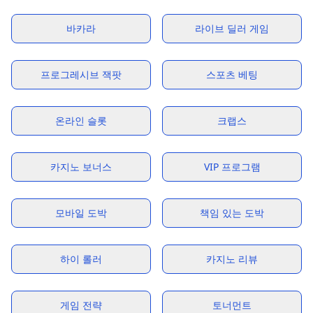
바카라
라이브 딜러 게임
프로그레시브 잭팟
스포츠 베팅
온라인 슬롯
크랩스
카지노 보너스
VIP 프로그램
모바일 도박
책임 있는 도박
하이 롤러
카지노 리뷰
게임 전략
토너먼트