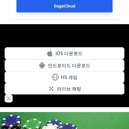
DageCloud
iOS 다운로드
안드로이드 다운로드
H5 게임
라이브 채팅
Close banner