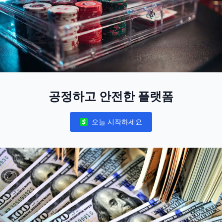
공정하고 안전한 플랫폼
오늘 시작하세요
Notifications