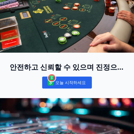
안전하고 신뢰할 수 있으며 진정으로
재미있는 경험
오늘 시작하세요
Notifications