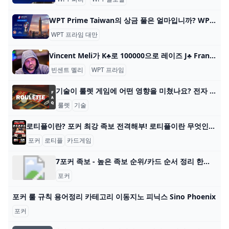
WPT Prime Taiwan의 상금 풀은 얼마입니까? WPT 프라임 대만 챔피언십 2024년 WPT Prime Taiwan 챔피언십 이벤트의 상금 풀은 US$1,000,00015으로 보장됩니다. 이 이벤트는 2024년 8월 15일부터 1
WPT 프라임 대만
Vincent Meli가 K♣️로 100000으로 레이즈 J♣️ Francois Tosques가 K︎ 10♥️로 콜 핸드 #89 – Vincent Meli가 K♣️J♣️로 버튼에서 100,000으로 오픈하고 빅블라인드에 있는 Francois Tosques로부터 K려 10♥️로 콜을 받았습니다. 10
빈센트 멜리
WPT 프라임
기술이 룰렛 게임에 어떤 영향을 미쳤나요? 전자 및 자동화 버전의 게임과 같이 기술이 룰렛 게임에 어떤 영향을 미쳤습니까? 룰렛 게임에서 가장 중요한 기술 발전 중 하나는 전자 룰렛 테이블의 도입이었습니다. 이 테
룰렛
기술
로티플이란? 포커 최강 족보 전격해부! 로티플이란 무엇인가요? 로티플은 포커에서 사용하는 한국식 용어로, “로열 스트레이트 플러쉬”(Royal Straight Flush)를 줄여
포커
로티플
카드게임
7포커 족보 - 높은 족보 순위/카드 순서 정리 한게임포커 게임가이드 7포커 족보 헷갈리시죠? 한게임포커가 쉽게 정리한 세븐포커 족보 순위/카드 문양 순서에 대해서 알아보세요! 높은 무늬의 순서는 ♠(스페이드) > ◆(다이아) >
포커
포커 룰 규칙 용어정리 카테고리 이동지노 피닉스 Sino Phoenix
포커