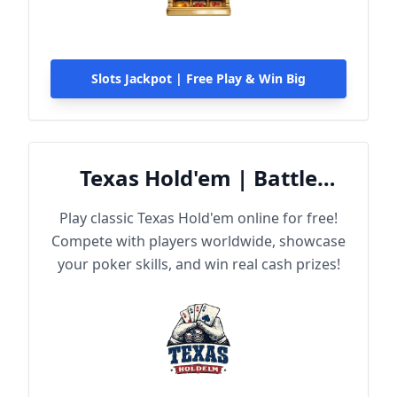
Slots Jackpot | Free Play & Win Big
Texas Hold'em | Battle
Online
Play classic Texas Hold'em online for free!
Compete with players worldwide, showcase
your poker skills, and win real cash prizes!