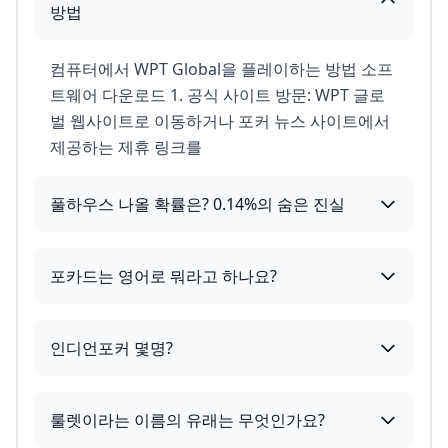
방법
컴퓨터에서 WPT Global을 플레이하는 방법 소프
트웨어 다운로드 1. 공식 사이트 방문: WPT 글로
벌 웹사이트로 이동하거나 포커 뉴스 사이트에서
제공하는 제휴 링크를
풀하우스 나올 확률은? 0.14%의 숨은 진실
포카드는 영어로 뭐라고 하나요?
인디언포커 몇명?
룰렛이라는 이름의 유래는 무엇인가요?