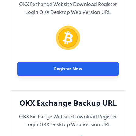
OKX Exchange Website Download Register
Login OKX Desktop Web Version URL
Register Now
OKX Exchange Backup URL
OKX Exchange Website Download Register
Login OKX Desktop Web Version URL