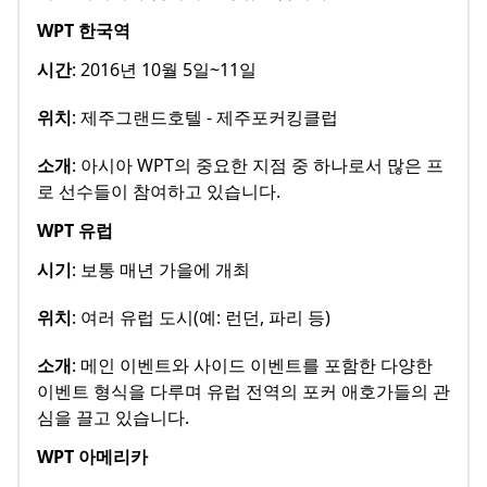
WPT 한국역
시간
: 2016년 10월 5일~11일
위치
: 제주그랜드호텔 - 제주포커킹클럽
소개
: 아시아 WPT의 중요한 지점 중 하나로서 많은 프
로 선수들이 참여하고 있습니다.
WPT 유럽
시기
: 보통 매년 가을에 개최
위치
: 여러 유럽 도시(예: 런던, 파리 등)
소개
: 메인 이벤트와 사이드 이벤트를 포함한 다양한
이벤트 형식을 다루며 유럽 전역의 포커 애호가들의 관
심을 끌고 있습니다.
WPT 아메리카