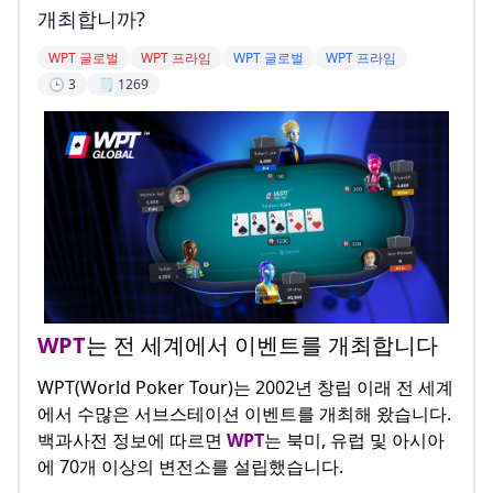
개최합니까?
WPT 글로벌
WPT 프라임
WPT 글로벌
WPT 프라임
🕒 3
🗒️ 1269
WPT
는 전 세계에서 이벤트를 개최합니다
WPT(World Poker Tour)는 2002년 창립 이래 전 세계
에서 수많은 서브스테이션 이벤트를 개최해 왔습니다.
백과사전 정보에 따르면
WPT
는 북미, 유럽 및 아시아
에 70개 이상의 변전소를 설립했습니다.