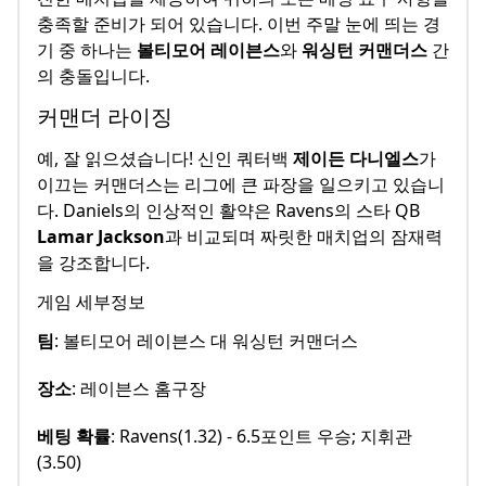
충족할 준비가 되어 있습니다. 이번 주말 눈에 띄는 경
기 중 하나는
볼티모어 레이븐스
와
워싱턴 커맨더스
간
의 충돌입니다.
커맨더 라이징
예, 잘 읽으셨습니다! 신인 쿼터백
제이든 다니엘스
가
이끄는 커맨더스는 리그에 큰 파장을 일으키고 있습니
다. Daniels의 인상적인 활약은 Ravens의 스타 QB
Lamar Jackson
과 비교되며 짜릿한 매치업의 잠재력
을 강조합니다.
게임 세부정보
팀
: 볼티모어 레이븐스 대 워싱턴 커맨더스
장소
: 레이븐스 홈구장
베팅 확률
: Ravens(1.32) - 6.5포인트 우승; 지휘관
(3.50)