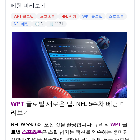
베팅 미리보기
WPT 글로벌
스포츠북
NFL 베팅
WPT 글로벌
스포츠북
NFL 베팅
🕒 3
🗒️ 1121
WPT
글로벌 새로운 팁: NFL 6주차 베팅 미
리보기
NFL Week 6에 오신 것을 환영합니다! 우리의
WPT
글
로벌
스포츠북
은 스릴 넘치는 액션을 약속하는 흥미진
진한 매치업을 제공하여 귀하의 모든 베팅 요구 사항을