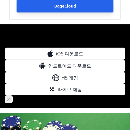
DageCloud
iOS 다운로드
안드로이드 다운로드
H5 게임
라이브 채팅
Close banner