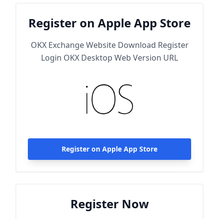
Register on Apple App Store
OKX Exchange Website Download Register
Login OKX Desktop Web Version URL
Register on Apple App Store
Register Now