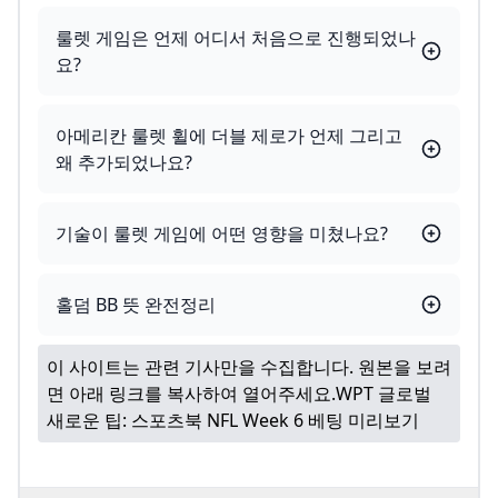
룰렛 게임은 언제 어디서 처음으로 진행되었나
요?
아메리칸 룰렛 휠에 더블 제로가 언제 그리고
왜 추가되었나요?
기술이 룰렛 게임에 어떤 영향을 미쳤나요?
홀덤 BB 뜻 완전정리
이 사이트는 관련 기사만을 수집합니다. 원본을 보려
면 아래 링크를 복사하여 열어주세요.
WPT 글로벌
새로운 팁: 스포츠북 NFL Week 6 베팅 미리보기