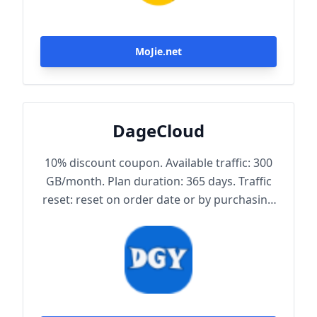
MoJie.net
DageCloud
10% discount coupon. Available traffic: 300
GB/month. Plan duration: 365 days. Traffic
reset: reset on order date or by purchasing
traffic package. Maximum achievable
bandwidth: 1000 Mbps. Node protocol:
Trojan.