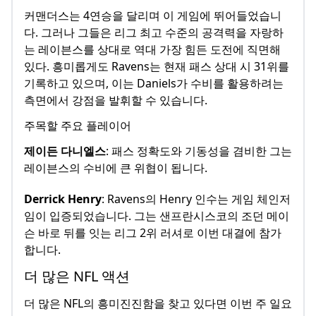
커맨더스는 4연승을 달리며 이 게임에 뛰어들었습니
다. 그러나 그들은 리그 최고 수준의 공격력을 자랑하
는 레이븐스를 상대로 역대 가장 힘든 도전에 직면해
있다. 흥미롭게도 Ravens는 현재 패스 상대 시 31위를
기록하고 있으며, 이는 Daniels가 수비를 활용하려는
측면에서 강점을 발휘할 수 있습니다.
주목할 주요 플레이어
제이든 다니엘스
: 패스 정확도와 기동성을 겸비한 그는
레이븐스의 수비에 큰 위협이 됩니다.
Derrick Henry
: Ravens의 Henry 인수는 게임 체인저
임이 입증되었습니다. 그는 샌프란시스코의 조던 메이
슨 바로 뒤를 잇는 리그 2위 러셔로 이번 대결에 참가
합니다.
더 많은 NFL 액션
더 많은 NFL의 흥미진진함을 찾고 있다면 이번 주 일요