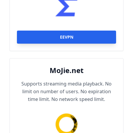
EEVPN
MoJie.net
Supports streaming media playback. No
limit on number of users. No expiration
time limit. No network speed limit.