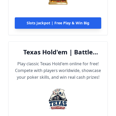
Slots Jackpot | Free Play & Win Big
Texas Hold'em | Battle
Online
Play classic Texas Hold'em online for free!
Compete with players worldwide, showcase
your poker skills, and win real cash prizes!