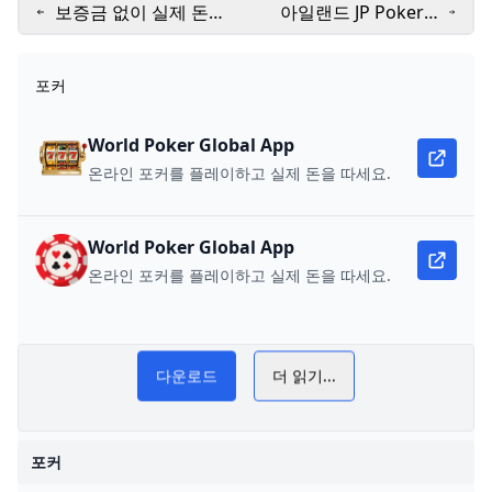
보증금 없이 실제 돈을
아일랜드 JP Poker
지불하는 슬롯 무료 플
Card Club & Casino
레이
와 WPT 글로벌 파트너
포커
World Poker Global App
온라인 포커를 플레이하고 실제 돈을 따세요.
World Poker Global App
온라인 포커를 플레이하고 실제 돈을 따세요.
게
다운로드
더 읽기...
양
포커