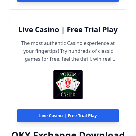
Live Casino | Free Trial Play
The most authentic Casino experience at
your fingertips! Try hundreds of classic
games for free, feel the thrill, win real
rewards!
Live Casino | Free Trial Play
OKX Exchange Download