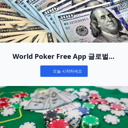
World Poker Free App 글로벌을
당신의 새로운 온라인 포커 홈으로
오늘 시작하세요
만드세요
Notifications